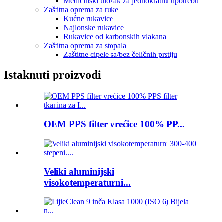
Medicinski uložak za jednokratnu upotrebu
Zaštitna oprema za ruke
Kućne rukavice
Najlonske rukavice
Rukavice od karbonskih vlakana
Zaštitna oprema za stopala
Zaštitne cipele sa/bez čeličnih prstiju
Istaknuti proizvodi
OEM PPS filter vrećice 100% PP...
Veliki aluminijski
visokotemperaturni...