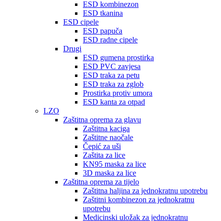
ESD kombinezon
ESD tkanina
ESD cipele
ESD papuča
ESD radne cipele
Drugi
ESD gumena prostirka
ESD PVC zavjesa
ESD traka za petu
ESD traka za zglob
Prostirka protiv umora
ESD kanta za otpad
LZO
Zaštitna oprema za glavu
Zaštitna kaciga
Zaštitne naočale
Čepić za uši
Zaštita za lice
KN95 maska ​​za lice
3D maska ​​za lice
Zaštitna oprema za tijelo
Zaštitna haljina za jednokratnu upotrebu
Zaštitni kombinezon za jednokratnu
upotrebu
Medicinski uložak za jednokratnu