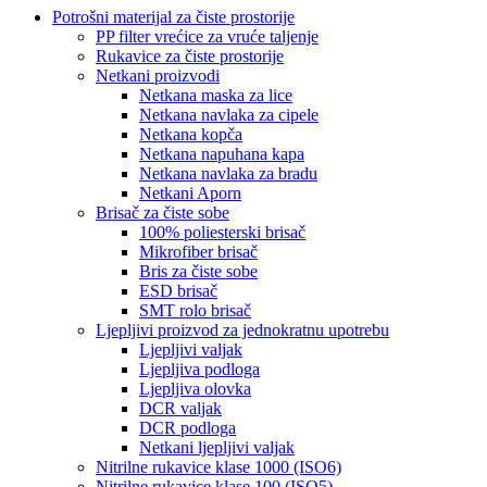
Potrošni materijal za čiste prostorije
PP filter vrećice za vruće taljenje
Rukavice za čiste prostorije
Netkani proizvodi
Netkana maska ​​za lice
Netkana navlaka za cipele
Netkana kopča
Netkana napuhana kapa
Netkana navlaka za bradu
Netkani Aporn
Brisač za čiste sobe
100% poliesterski brisač
Mikrofiber brisač
Bris za čiste sobe
ESD brisač
SMT rolo brisač
Ljepljivi proizvod za jednokratnu upotrebu
Ljepljivi valjak
Ljepljiva podloga
Ljepljiva olovka
DCR valjak
DCR podloga
Netkani ljepljivi valjak
Nitrilne rukavice klase 1000 (ISO6)
Nitrilne rukavice klase 100 (ISO5)