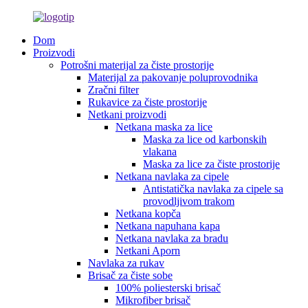
Dom
Proizvodi
Potrošni materijal za čiste prostorije
Materijal za pakovanje poluprovodnika
Zračni filter
Rukavice za čiste prostorije
Netkani proizvodi
Netkana maska ​​za lice
Maska za lice od karbonskih
vlakana
Maska za lice za čiste prostorije
Netkana navlaka za cipele
Antistatička navlaka za cipele sa
provodljivom trakom
Netkana kopča
Netkana napuhana kapa
Netkana navlaka za bradu
Netkani Aporn
Navlaka za rukav
Brisač za čiste sobe
100% poliesterski brisač
Mikrofiber brisač