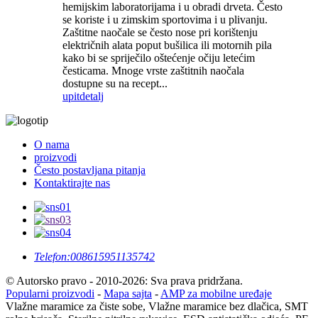
hemijskim laboratorijama i u obradi drveta. Često
se koriste i u zimskim sportovima i u plivanju.
Zaštitne naočale se često nose pri korištenju
električnih alata poput bušilica ili motornih pila
kako bi se spriječilo oštećenje očiju letećim
česticama. Mnoge vrste zaštitnih naočala
dostupne su na recept...
upit
detalj
O nama
proizvodi
Često postavljana pitanja
Kontaktirajte nas
Telefon:
008615951135742
© Autorsko pravo - 2010-2026: Sva prava pridržana.
Popularni proizvodi
-
Mapa sajta
-
AMP za mobilne uređaje
Vlažne maramice za čiste sobe, Vlažne maramice bez dlačica, SMT