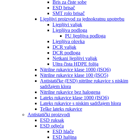
Bris za čiste sobe
ESD brisač
SMT rolo brisač
Ljepljivi proizvod za jednokratnu upotrebu
Ljepljivi valjak
Ljepljiva podloga
PU ljepljiva podloga
Ljepljiva olovka
DCR valjak
DCR podloga
Netkani ljepljivi valjak
Ultra čista HDPE folija
Nitrilne rukavice klase 1000 (ISO6)
Nitrilne rukavice klase 100 (ISO5)
Antistatičke (ESD) nitrilne rukavice s niskim
sadržajem klora
Nitrilne rukavice bez halogena
Lateks rukavice klase 1000 (ISO6)
Lateks rukavice s niskim sadržajem hlora
Teške lateks rukavice
Antistatički proizvodi
ESD ruksak
ESD odjeća
ESD hlače
ESD haljina