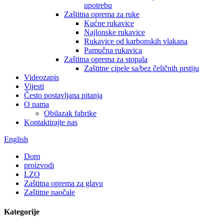
upotrebu
Zaštitna oprema za ruke
Kućne rukavice
Najlonske rukavice
Rukavice od karbonskih vlakana
Pamučna rukavica
Zaštitna oprema za stopala
Zaštitne cipele sa/bez čeličnih prstiju
Videozapis
Vijesti
Često postavljana pitanja
O nama
Obilazak fabrike
Kontaktirajte nas
English
Dom
proizvodi
LZO
Zaštitna oprema za glavu
Zaštitne naočale
Kategorije