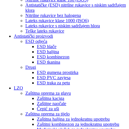
Antistatičke (ESD) nitrilne rukavice s niskim sadržajem
klora
Nitrilne rukavice bez halogena
Lateks rukavice klase 1000 (ISO6)
Lateks rukavice s niskim sadržajem hlora
Teške lateks rukavice
Antistatički proizvodi
ESD odjeća
ESD hlače
ESD haljina
ESD kombinezon
ESD tkanina
Drugi
ESD gumena prostirka
ESD PVC zavjesa
ESD traka za petu
LZO
Zaštitna oprema za glavu
Zaštitna kaciga
Zaštitne naočale
Čepić za uši
Zaštitna oprema za tijelo
Zaštitna haljina za jednokratnu upotrebu
Zaštitni kombinezon za jednokratnu upotrebu