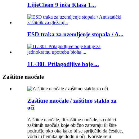
LijieClean 9 inča Klasa 1...
ESD traka za uzemljenje stopala / A...
1L-30L Prilagodljive boje ...
Zaštitne naočale
Zaštitne naočale / zaštitno staklo za
oči
Zaštitne naočale, ili zaštitne naočale, su oblici
zaštitnih naočala koje obično zatvaraju ili štite
područje oko oka kako bi se spriječilo da čestice,
voda ili hemikalije dođu u oči. Koriste se u