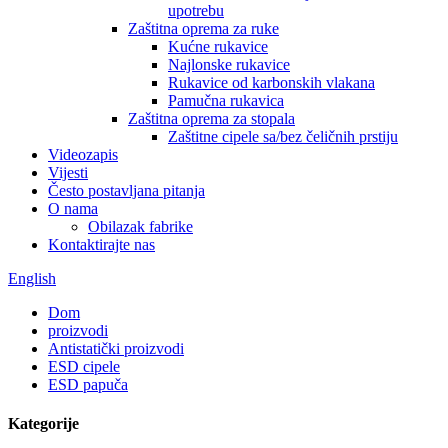
upotrebu
Zaštitna oprema za ruke
Kućne rukavice
Najlonske rukavice
Rukavice od karbonskih vlakana
Pamučna rukavica
Zaštitna oprema za stopala
Zaštitne cipele sa/bez čeličnih prstiju
Videozapis
Vijesti
Često postavljana pitanja
O nama
Obilazak fabrike
Kontaktirajte nas
English
Dom
proizvodi
Antistatički proizvodi
ESD cipele
ESD papuča
Kategorije