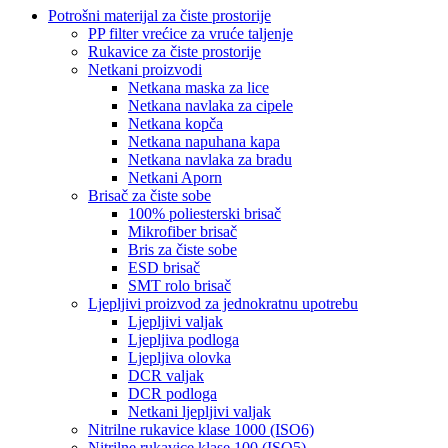
Potrošni materijal za čiste prostorije
PP filter vrećice za vruće taljenje
Rukavice za čiste prostorije
Netkani proizvodi
Netkana maska ​​za lice
Netkana navlaka za cipele
Netkana kopča
Netkana napuhana kapa
Netkana navlaka za bradu
Netkani Aporn
Brisač za čiste sobe
100% poliesterski brisač
Mikrofiber brisač
Bris za čiste sobe
ESD brisač
SMT rolo brisač
Ljepljivi proizvod za jednokratnu upotrebu
Ljepljivi valjak
Ljepljiva podloga
Ljepljiva olovka
DCR valjak
DCR podloga
Netkani ljepljivi valjak
Nitrilne rukavice klase 1000 (ISO6)
Nitrilne rukavice klase 100 (ISO5)