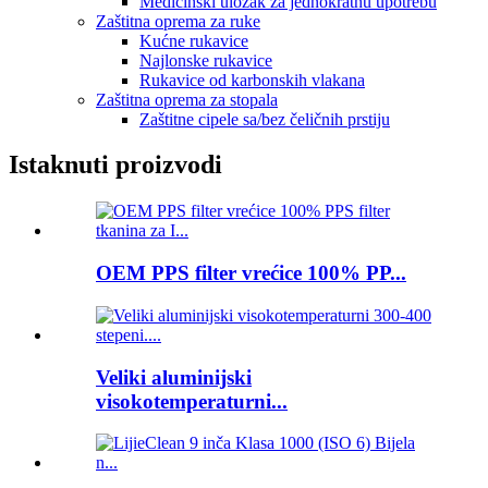
Medicinski uložak za jednokratnu upotrebu
Zaštitna oprema za ruke
Kućne rukavice
Najlonske rukavice
Rukavice od karbonskih vlakana
Zaštitna oprema za stopala
Zaštitne cipele sa/bez čeličnih prstiju
Istaknuti proizvodi
OEM PPS filter vrećice 100% PP...
Veliki aluminijski
visokotemperaturni...