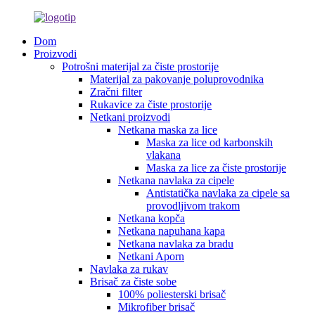
Dom
Proizvodi
Potrošni materijal za čiste prostorije
Materijal za pakovanje poluprovodnika
Zračni filter
Rukavice za čiste prostorije
Netkani proizvodi
Netkana maska ​​za lice
Maska za lice od karbonskih
vlakana
Maska za lice za čiste prostorije
Netkana navlaka za cipele
Antistatička navlaka za cipele sa
provodljivom trakom
Netkana kopča
Netkana napuhana kapa
Netkana navlaka za bradu
Netkani Aporn
Navlaka za rukav
Brisač za čiste sobe
100% poliesterski brisač
Mikrofiber brisač