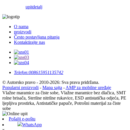
upit
detalj
O nama
proizvodi
Često postavljana pitanja
Kontaktirajte nas
Telefon:
008615951135742
© Autorsko pravo - 2010-2026: Sva prava pridržana.
Popularni proizvodi
-
Mapa sajta
-
AMP za mobilne uređaje
Vlažne maramice za čiste sobe, Vlažne maramice bez dlačica, SMT
rolne brisača, Sterilne nitrilne rukavice, ESD antistatička odjeća, PE
ljepljiva prostirka, Antistatičke papuče, Potrošni materijal za čiste
sobe
Pošalji e-poštu
WhatsApp
x