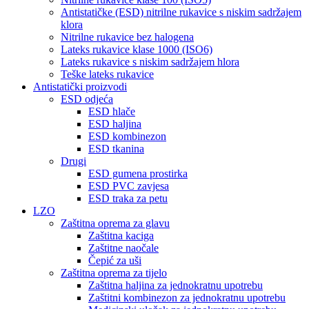
Antistatičke (ESD) nitrilne rukavice s niskim sadržajem
klora
Nitrilne rukavice bez halogena
Lateks rukavice klase 1000 (ISO6)
Lateks rukavice s niskim sadržajem hlora
Teške lateks rukavice
Antistatički proizvodi
ESD odjeća
ESD hlače
ESD haljina
ESD kombinezon
ESD tkanina
Drugi
ESD gumena prostirka
ESD PVC zavjesa
ESD traka za petu
LZO
Zaštitna oprema za glavu
Zaštitna kaciga
Zaštitne naočale
Čepić za uši
Zaštitna oprema za tijelo
Zaštitna haljina za jednokratnu upotrebu
Zaštitni kombinezon za jednokratnu upotrebu