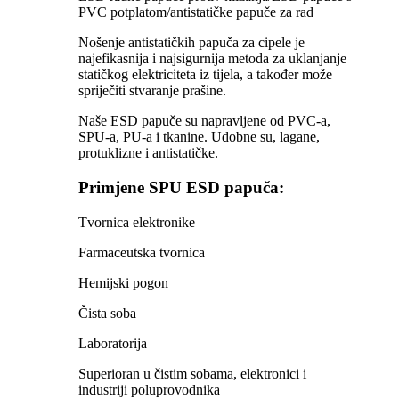
PVC potplatom/antistatičke papuče za rad
Nošenje antistatičkih papuča za cipele je
najefikasnija i najsigurnija metoda za uklanjanje
statičkog elektriciteta iz tijela, a također može
spriječiti stvaranje prašine.
Naše ESD papuče su napravljene od PVC-a,
SPU-a, PU-a i tkanine. Udobne su, lagane,
protuklizne i antistatičke.
Primjene SPU ESD papuča:
Tvornica elektronike
Farmaceutska tvornica
Hemijski pogon
Čista soba
Laboratorija
Superioran u čistim sobama, elektronici i
industriji poluprovodnika