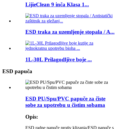
LijieClean 9 inča Klasa 1...
ESD traka za uzemljenje stopala / A...
1L-30L Prilagodljive boje ...
ESD papuča
ESD PU/Spu/PVC papuče za čiste
sobe za upotrebu u čistim sobama
Opis:
ESD radne papuče protiv klizanja/ESD papuče s