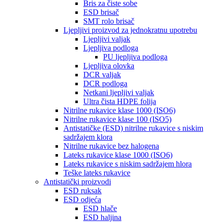
Bris za čiste sobe
ESD brisač
SMT rolo brisač
Ljepljivi proizvod za jednokratnu upotrebu
Ljepljivi valjak
Ljepljiva podloga
PU ljepljiva podloga
Ljepljiva olovka
DCR valjak
DCR podloga
Netkani ljepljivi valjak
Ultra čista HDPE folija
Nitrilne rukavice klase 1000 (ISO6)
Nitrilne rukavice klase 100 (ISO5)
Antistatičke (ESD) nitrilne rukavice s niskim
sadržajem klora
Nitrilne rukavice bez halogena
Lateks rukavice klase 1000 (ISO6)
Lateks rukavice s niskim sadržajem hlora
Teške lateks rukavice
Antistatički proizvodi
ESD ruksak
ESD odjeća
ESD hlače
ESD haljina