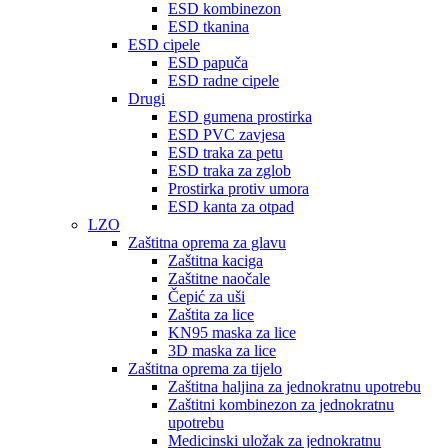
ESD kombinezon
ESD tkanina
ESD cipele
ESD papuča
ESD radne cipele
Drugi
ESD gumena prostirka
ESD PVC zavjesa
ESD traka za petu
ESD traka za zglob
Prostirka protiv umora
ESD kanta za otpad
LZO
Zaštitna oprema za glavu
Zaštitna kaciga
Zaštitne naočale
Čepić za uši
Zaštita za lice
KN95 maska ​​za lice
3D maska ​​za lice
Zaštitna oprema za tijelo
Zaštitna haljina za jednokratnu upotrebu
Zaštitni kombinezon za jednokratnu
upotrebu
Medicinski uložak za jednokratnu