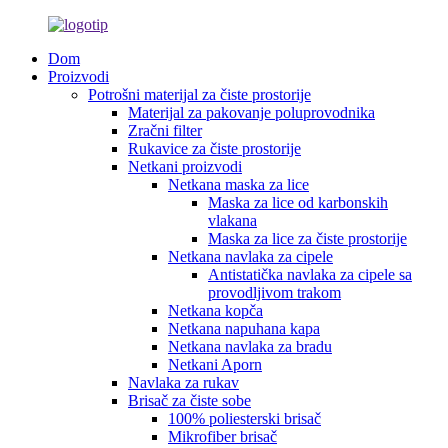
Dom
Proizvodi
Potrošni materijal za čiste prostorije
Materijal za pakovanje poluprovodnika
Zračni filter
Rukavice za čiste prostorije
Netkani proizvodi
Netkana maska ​​za lice
Maska za lice od karbonskih
vlakana
Maska za lice za čiste prostorije
Netkana navlaka za cipele
Antistatička navlaka za cipele sa
provodljivom trakom
Netkana kopča
Netkana napuhana kapa
Netkana navlaka za bradu
Netkani Aporn
Navlaka za rukav
Brisač za čiste sobe
100% poliesterski brisač
Mikrofiber brisač