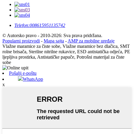
Telefon:
008615951135742
© Autorsko pravo - 2010-2026: Sva prava pridržana.
Popularni proizvodi
-
Mapa sajta
-
AMP za mobilne uređaje
Vlažne maramice za čiste sobe, Vlažne maramice bez dlačica, SMT
rolne brisača, Sterilne nitrilne rukavice, ESD antistatička odjeća, PE
ljepljiva prostirka, Antistatičke papuče, Potrošni materijal za čiste
sobe
Pošalji e-poštu
WhatsApp
x