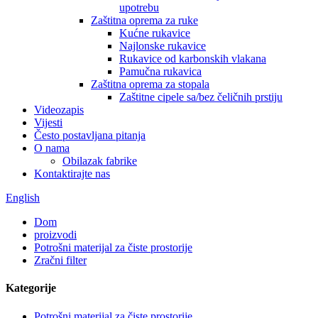
upotrebu
Zaštitna oprema za ruke
Kućne rukavice
Najlonske rukavice
Rukavice od karbonskih vlakana
Pamučna rukavica
Zaštitna oprema za stopala
Zaštitne cipele sa/bez čeličnih prstiju
Videozapis
Vijesti
Često postavljana pitanja
O nama
Obilazak fabrike
Kontaktirajte nas
English
Dom
proizvodi
Potrošni materijal za čiste prostorije
Zračni filter
Kategorije
Potrošni materijal za čiste prostorije