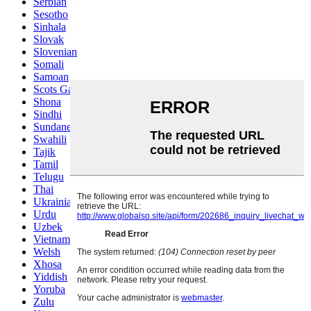
Serbian
Sesotho
Sinhala
Slovak
Slovenian
Somali
Samoan
Scots Gaelic
Shona
Sindhi
Sundanese
Swahili
Tajik
Tamil
Telugu
Thai
Ukrainian
Urdu
Uzbek
Vietnamese
Welsh
Xhosa
Yiddish
Yoruba
Zulu