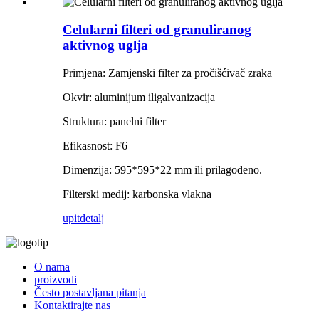
Celularni filteri od granuliranog
aktivnog uglja
Primjena: Zamjenski filter za pročišćivač zraka
Okvir: aluminijum ili
galvanizacija
Struktura: panelni filter
Efikasnost: F6
Dimenzija: 595*595*22 mm ili prilagođeno.
Filterski medij: karbonska vlakna
upit
detalj
O nama
proizvodi
Često postavljana pitanja
Kontaktirajte nas