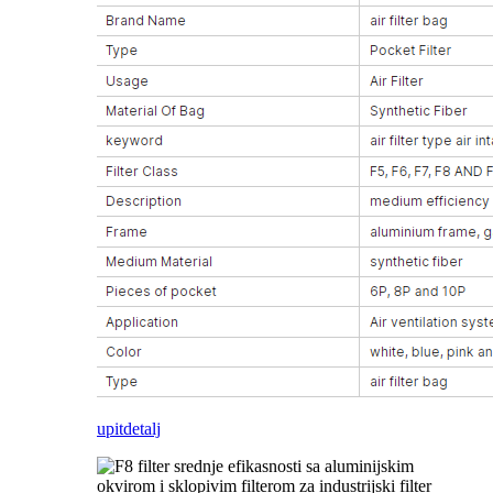
upit
detalj