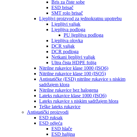
Bris za čiste sobe
ESD brisač
SMT rolo brisač
Ljepljivi proizvod za jednokratnu upotrebu
Ljepljivi valjak
Ljepljiva podloga
PU ljepljiva podloga
Ljepljiva olovka
DCR valjak
DCR podloga
Netkani ljepljivi valjak
Ultra čista HDPE folija
Nitrilne rukavice klase 1000 (ISO6)
Nitrilne rukavice klase 100 (ISO5)
Antistatičke (ESD) nitrilne rukavice s niskim
sadržajem klora
Nitrilne rukavice bez halogena
Lateks rukavice klase 1000 (ISO6)
Lateks rukavice s niskim sadržajem hlora
Teške lateks rukavice
Antistatički proizvodi
ESD ruksak
ESD odjeća
ESD hlače
ESD haljina