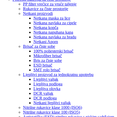
PP filter vrećice za vruće taljenje
Rukavice za čiste prostorije
Netkani proizvodi
Netkana maska ​​za lice
Netkana navlaka za cipele
Netkana kopča
Netkana napuhana kapa
Netkana navlaka za bradu
Netkani Aporn
Brisač za čiste sobe
100% poliesterski brisač
Mikrofiber brisač
Bris za čiste sobe
ESD brisač
SMT rolo brisač
Ljepljivi proizvod za jednokratnu upotrebu
Ljepljivi valjak
Ljepljiva podloga
Ljepljiva olovka
DCR valjak
DCR podloga
Netkani ljepljivi valjak
Nitrilne rukavice klase 1000 (ISO6)
Nitrilne rukavice klase 100 (ISO5)
Antistatičke (ESD) nitrilne rukavice s niskim sadržajem