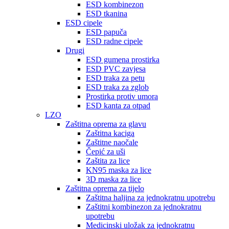
ESD kombinezon
ESD tkanina
ESD cipele
ESD papuča
ESD radne cipele
Drugi
ESD gumena prostirka
ESD PVC zavjesa
ESD traka za petu
ESD traka za zglob
Prostirka protiv umora
ESD kanta za otpad
LZO
Zaštitna oprema za glavu
Zaštitna kaciga
Zaštitne naočale
Čepić za uši
Zaštita za lice
KN95 maska ​​za lice
3D maska ​​za lice
Zaštitna oprema za tijelo
Zaštitna haljina za jednokratnu upotrebu
Zaštitni kombinezon za jednokratnu
upotrebu
Medicinski uložak za jednokratnu