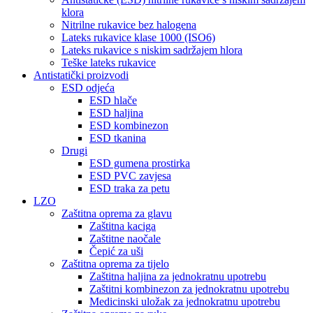
klora
Nitrilne rukavice bez halogena
Lateks rukavice klase 1000 (ISO6)
Lateks rukavice s niskim sadržajem hlora
Teške lateks rukavice
Antistatički proizvodi
ESD odjeća
ESD hlače
ESD haljina
ESD kombinezon
ESD tkanina
Drugi
ESD gumena prostirka
ESD PVC zavjesa
ESD traka za petu
LZO
Zaštitna oprema za glavu
Zaštitna kaciga
Zaštitne naočale
Čepić za uši
Zaštitna oprema za tijelo
Zaštitna haljina za jednokratnu upotrebu
Zaštitni kombinezon za jednokratnu upotrebu
Medicinski uložak za jednokratnu upotrebu