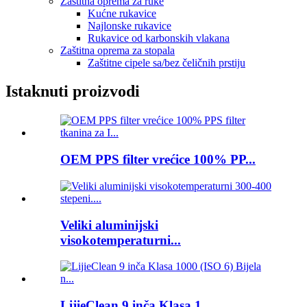
Zaštitna oprema za ruke
Kućne rukavice
Najlonske rukavice
Rukavice od karbonskih vlakana
Zaštitna oprema za stopala
Zaštitne cipele sa/bez čeličnih prstiju
Istaknuti proizvodi
OEM PPS filter vrećice 100% PP...
Veliki aluminijski
visokotemperaturni...
LijieClean 9 inča Klasa 1...