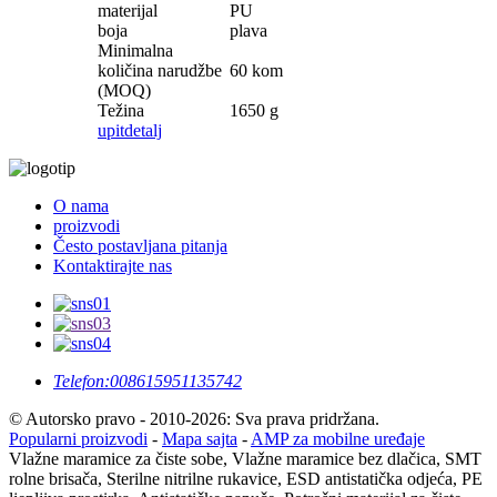
materijal
PU
boja
plava
Minimalna
količina narudžbe
60 kom
(MOQ)
Težina
1650 g
upit
detalj
O nama
proizvodi
Često postavljana pitanja
Kontaktirajte nas
Telefon:
008615951135742
© Autorsko pravo - 2010-2026: Sva prava pridržana.
Popularni proizvodi
-
Mapa sajta
-
AMP za mobilne uređaje
Vlažne maramice za čiste sobe, Vlažne maramice bez dlačica, SMT
rolne brisača, Sterilne nitrilne rukavice, ESD antistatička odjeća, PE