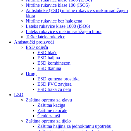
Nitrilne rukavice klase 100 (ISO5)
Antistatičke (ESD) nitrilne rukavice s niskim sadržajem
klora
Nitrilne rukavice bez halogena
Lateks rukavice klase 1000 (ISO6)
Lateks rukavice s niskim sadržajem hlora
Teške lateks rukavice
Antistatički proizvodi
ESD odjeća
ESD hlače
ESD haljina
ESD kombinezon
ESD tkanina
Drugi
ESD gumena prostirka
ESD PVC zavjesa
ESD traka za petu
LZO
Zaštitna oprema za glavu
Zaštitna kaciga
Zaštitne naočale
Čepić za uši
Zaštitna oprema za tijelo
Zaštitna haljina za jednokratnu upotrebu