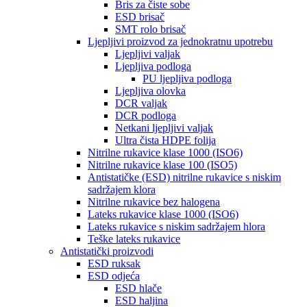
Bris za čiste sobe
ESD brisač
SMT rolo brisač
Ljepljivi proizvod za jednokratnu upotrebu
Ljepljivi valjak
Ljepljiva podloga
PU ljepljiva podloga
Ljepljiva olovka
DCR valjak
DCR podloga
Netkani ljepljivi valjak
Ultra čista HDPE folija
Nitrilne rukavice klase 1000 (ISO6)
Nitrilne rukavice klase 100 (ISO5)
Antistatičke (ESD) nitrilne rukavice s niskim
sadržajem klora
Nitrilne rukavice bez halogena
Lateks rukavice klase 1000 (ISO6)
Lateks rukavice s niskim sadržajem hlora
Teške lateks rukavice
Antistatički proizvodi
ESD ruksak
ESD odjeća
ESD hlače
ESD haljina