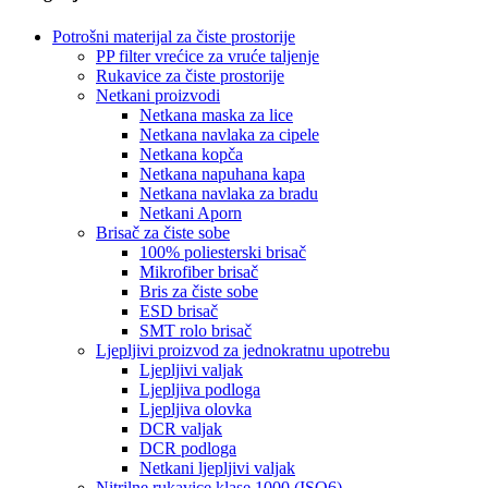
Potrošni materijal za čiste prostorije
PP filter vrećice za vruće taljenje
Rukavice za čiste prostorije
Netkani proizvodi
Netkana maska ​​za lice
Netkana navlaka za cipele
Netkana kopča
Netkana napuhana kapa
Netkana navlaka za bradu
Netkani Aporn
Brisač za čiste sobe
100% poliesterski brisač
Mikrofiber brisač
Bris za čiste sobe
ESD brisač
SMT rolo brisač
Ljepljivi proizvod za jednokratnu upotrebu
Ljepljivi valjak
Ljepljiva podloga
Ljepljiva olovka
DCR valjak
DCR podloga
Netkani ljepljivi valjak
Nitrilne rukavice klase 1000 (ISO6)