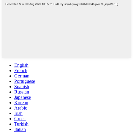
English
French
German
Portuguese
Spanish
Russian
Japanese
Korean
Arabic
Irish
Greek
Turkish
Italian