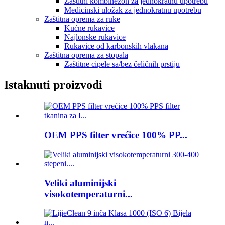
Zaštitni kombinezon za jednokratnu upotrebu
Medicinski uložak za jednokratnu upotrebu
Zaštitna oprema za ruke
Kućne rukavice
Najlonske rukavice
Rukavice od karbonskih vlakana
Zaštitna oprema za stopala
Zaštitne cipele sa/bez čeličnih prstiju
Istaknuti proizvodi
OEM PPS filter vrećice 100% PP...
Veliki aluminijski
visokotemperaturni...