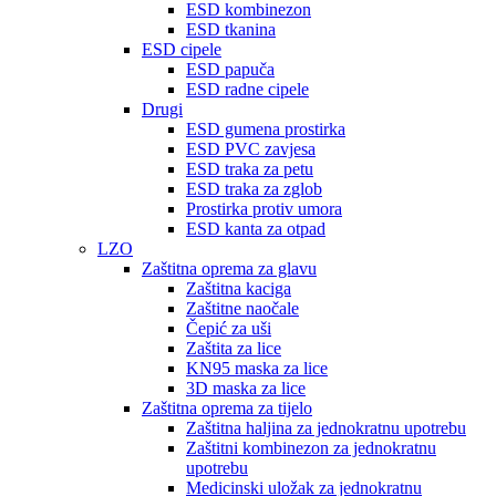
ESD kombinezon
ESD tkanina
ESD cipele
ESD papuča
ESD radne cipele
Drugi
ESD gumena prostirka
ESD PVC zavjesa
ESD traka za petu
ESD traka za zglob
Prostirka protiv umora
ESD kanta za otpad
LZO
Zaštitna oprema za glavu
Zaštitna kaciga
Zaštitne naočale
Čepić za uši
Zaštita za lice
KN95 maska ​​za lice
3D maska ​​za lice
Zaštitna oprema za tijelo
Zaštitna haljina za jednokratnu upotrebu
Zaštitni kombinezon za jednokratnu
upotrebu
Medicinski uložak za jednokratnu