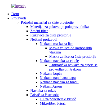
Dom
Proizvodi
Potrošni materijal za čiste prostorije
Materijal za pakovanje poluprovodnika
Zračni filter
Rukavice za čiste prostorije
Netkani proizvodi
Netkana maska ​​za lice
Maska za lice od karbonskih
vlakana
Maska za lice za čiste prostorije
Netkana navlaka za cipele
Antistatička navlaka za cipele sa
provodljivom trakom
Netkana kopča
Netkana napuhana kapa
Netkana navlaka za bradu
Netkani Aporn
Navlaka za rukav
Brisač za čiste sobe
100% poliesterski brisač
Mikrofiber brisač