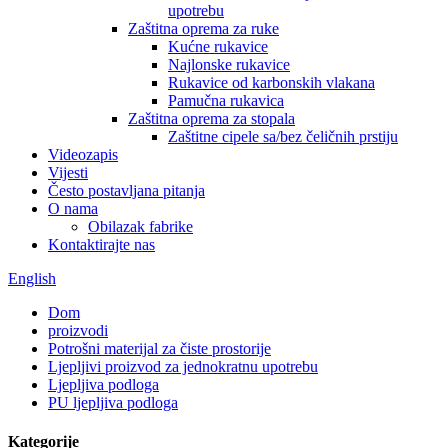
upotrebu
Zaštitna oprema za ruke
Kućne rukavice
Najlonske rukavice
Rukavice od karbonskih vlakana
Pamučna rukavica
Zaštitna oprema za stopala
Zaštitne cipele sa/bez čeličnih prstiju
Videozapis
Vijesti
Često postavljana pitanja
O nama
Obilazak fabrike
Kontaktirajte nas
English
Dom
proizvodi
Potrošni materijal za čiste prostorije
Ljepljivi proizvod za jednokratnu upotrebu
Ljepljiva podloga
PU ljepljiva podloga
Kategorije