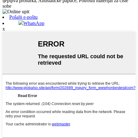
ljepljiva prostirka, Antistatičke papuče, Potrošni materijal za čiste
sobe
Pošalji e-poštu
WhatsApp
x