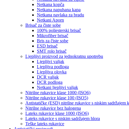
Netkana kopča
Netkana napuhana kapa
Netkana navlaka za bradu
Netkani Aporn
Brisač za čiste sobe
100% poliesterski brisač
Mikrofiber brisač
Bris za čiste sobe
ESD brisač
SMT rolo brisač
Ljepljivi proizvod za jednokratnu upotrebu
Ljepljivi valjak
Ljepljiva podloga
Ljepljiva olovka
DCR valjak
DCR podloga
Netkani ljepljivi valjak
Nitrilne rukavice klase 1000 (ISO6)
Nitrilne rukavice klase 100 (ISO5)
Antistatičke (ESD) nitrilne rukavice s niskim sadržajem k
Nitrilne rukavice bez halogena
Lateks rukavice klase 1000 (ISO6)
Lateks rukavice s niskim sadržajem hlora
Teške lateks rukavice
Antistatički proizvodi