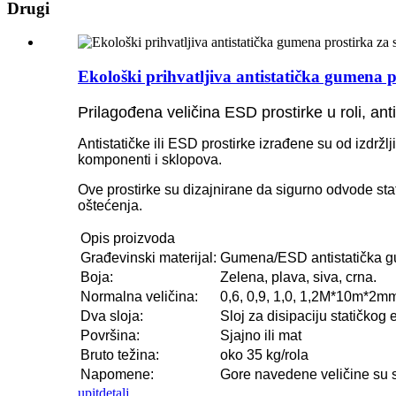
Drugi
Ekološki prihvatljiva antistatička gumena 
Prilagođena veličina ESD prostirke u roli, ant
Antistatičke ili ESD prostirke izrađene su od izdržlji
komponenti i sklopova.
Ove prostirke su dizajnirane da sigurno odvode stat
oštećenja.
Opis proizvoda
Građevinski materijal:
Gumena/ESD antistatička g
Boja:
Zelena, plava, siva, crna.
Normalna veličina:
0,6, 0,9, 1,0, 1,2M*10m*2mm
Dva sloja:
Sloj za disipaciju statičkog e
Površina:
Sjajno ili mat
Bruto težina:
oko 35 kg/rola
Napomene:
Gore navedene veličine su s
upit
detalj