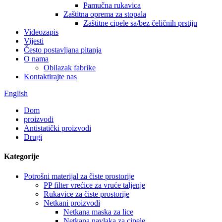
Pamučna rukavica
Zaštitna oprema za stopala
Zaštitne cipele sa/bez čeličnih prstiju
Videozapis
Vijesti
Često postavljana pitanja
O nama
Obilazak fabrike
Kontaktirajte nas
English
Dom
proizvodi
Antistatički proizvodi
Drugi
Kategorije
Potrošni materijal za čiste prostorije
PP filter vrećice za vruće taljenje
Rukavice za čiste prostorije
Netkani proizvodi
Netkana maska ​​za lice
Netkana navlaka za cipele