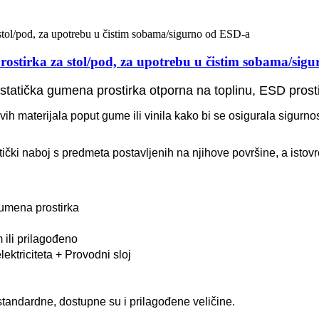
prostirka za stol/pod, za upotrebu u čistim sobama/sig
istatička gumena prostirka otporna na toplinu, ESD prostir
vih materijala poput gume ili vinila kako bi se osigurala sigurnost
ički naboj s predmeta postavljenih na njihove površine, a istov
umena prostirka
 ili prilagođeno
lektriciteta + Provodni sloj
tandardne, dostupne su i prilagođene veličine.