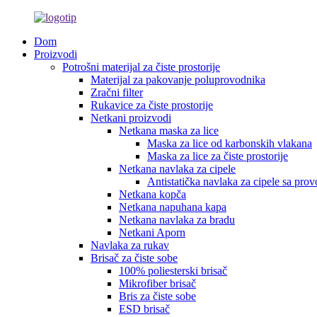
Dom
Proizvodi
Potrošni materijal za čiste prostorije
Materijal za pakovanje poluprovodnika
Zračni filter
Rukavice za čiste prostorije
Netkani proizvodi
Netkana maska ​​za lice
Maska za lice od karbonskih vlakana
Maska za lice za čiste prostorije
Netkana navlaka za cipele
Antistatička navlaka za cipele sa pro
Netkana kopča
Netkana napuhana kapa
Netkana navlaka za bradu
Netkani Aporn
Navlaka za rukav
Brisač za čiste sobe
100% poliesterski brisač
Mikrofiber brisač
Bris za čiste sobe
ESD brisač