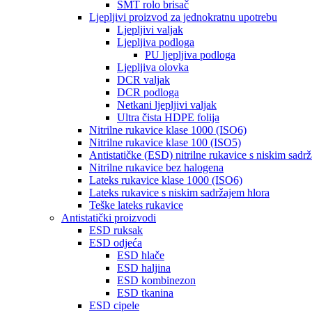
SMT rolo brisač
Ljepljivi proizvod za jednokratnu upotrebu
Ljepljivi valjak
Ljepljiva podloga
PU ljepljiva podloga
Ljepljiva olovka
DCR valjak
DCR podloga
Netkani ljepljivi valjak
Ultra čista HDPE folija
Nitrilne rukavice klase 1000 (ISO6)
Nitrilne rukavice klase 100 (ISO5)
Antistatičke (ESD) nitrilne rukavice s niskim sadr
Nitrilne rukavice bez halogena
Lateks rukavice klase 1000 (ISO6)
Lateks rukavice s niskim sadržajem hlora
Teške lateks rukavice
Antistatički proizvodi
ESD ruksak
ESD odjeća
ESD hlače
ESD haljina
ESD kombinezon
ESD tkanina
ESD cipele