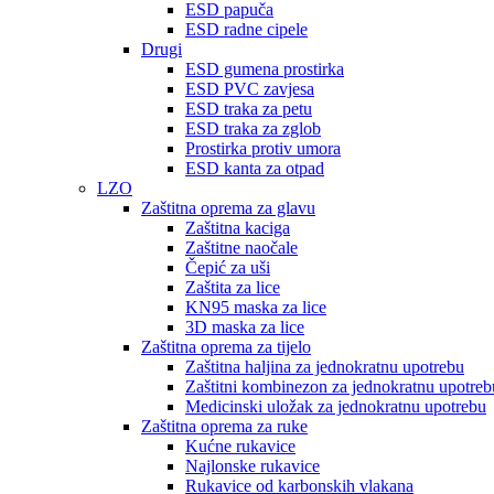
ESD papuča
ESD radne cipele
Drugi
ESD gumena prostirka
ESD PVC zavjesa
ESD traka za petu
ESD traka za zglob
Prostirka protiv umora
ESD kanta za otpad
LZO
Zaštitna oprema za glavu
Zaštitna kaciga
Zaštitne naočale
Čepić za uši
Zaštita za lice
KN95 maska ​​za lice
3D maska ​​za lice
Zaštitna oprema za tijelo
Zaštitna haljina za jednokratnu upotrebu
Zaštitni kombinezon za jednokratnu upotreb
Medicinski uložak za jednokratnu upotrebu
Zaštitna oprema za ruke
Kućne rukavice
Najlonske rukavice
Rukavice od karbonskih vlakana